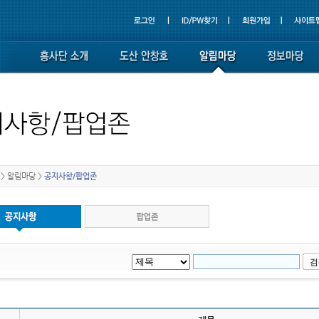
>
알림마당
>
공지사항/팝업존