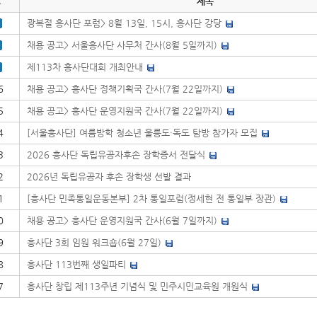
호
제목
광복절 흥사단 포럼> 8월 13일, 15시, 흥사단 강당
채용 공고> 서울흥사단 사무처 간사(8월 5일까지)
제113차 흥사단대회 개최안내
6
채용 공고> 흥사단 정책기획국 간사(7월 22일까지)
5
채용 공고> 흥사단 운영지원국 간사(7월 22일까지)
4
[서울흥사단] 여름방학 청소년 울릉도·독도 탐방 참가자 모집
3
2026 흥사단 독립유공자후손 장학증서 전달식
2
2026년 독립유공자 후손 장학생 선발 결과
1
[흥사단 민족통일운동본부] 2차 통일포럼(정세현 전 통일부 장관)
0
채용 공고> 흥사단 운영지원국 간사(6월 7일까지)
9
흥사단 3회 임원 워크숍(6월 27일)
8
흥사단 113번째 생일파티
7
흥사단 창립 제113주년 기념식 및 민주시민교육원 개원식