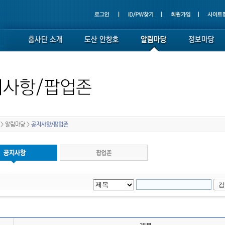
>
알림마당
>
공지사항/팝업존