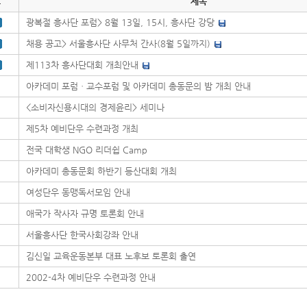
호
제목
광복절 흥사단 포럼> 8월 13일, 15시, 흥사단 강당
채용 공고> 서울흥사단 사무처 간사(8월 5일까지)
제113차 흥사단대회 개최안내
아카데미 포럼ㆍ교수포럼 및 아카데미 총동문의 밤 개최 안내
<소비자신용시대의 경제윤리> 세미나
제5차 예비단우 수련과정 개최
전국 대학생 NGO 리더쉽 Camp
아카데미 총동문회 하반기 등산대회 개최
여성단우 동맹독서모임 안내
애국가 작사자 규명 토론회 안내
서울흥사단 한국사회강좌 안내
김신일 교육운동본부 대표 노후보 토론회 출연
2002-4차 예비단우 수련과정 안내