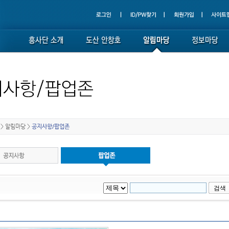
>
알림마당
>
공지사항/팝업존