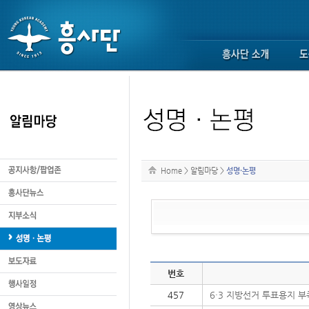
Home
>
알림마당
>
성명·논평
번호
457
6·3 지방선거 투표용지 