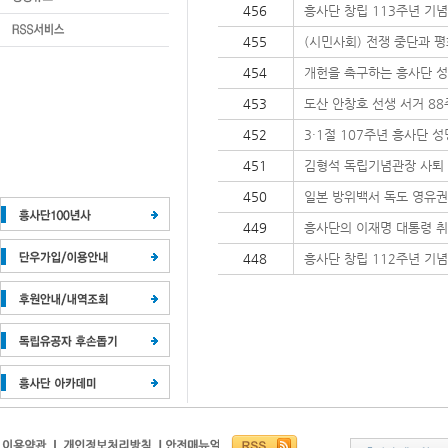
456
흥사단 창립 113주년 기
455
(시민사회) 전쟁 중단과 
454
개헌을 촉구하는 흥사단 
453
도산 안창호 선생 서거 8
452
3·1절 107주년 흥사단 
451
김형석 독립기념관장 사퇴
450
일본 방위백서 독도 영유권
449
흥사단의 이재명 대통령 취
448
흥사단 창립 112주년 기