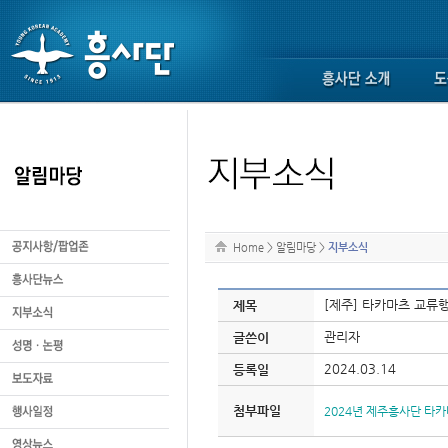
Home
>
알림마당
>
지부소식
[제주] 타카마츠 교류행
제목
관리자
글쓴이
2024.03.14
등록일
첨부파일
2024년 제주흥사단 타카마