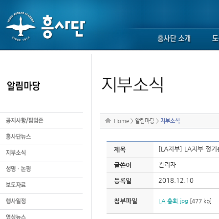
Home
>
알림마당
>
지부소식
[LA지부] LA지부 정
제목
관리자
글쓴이
2018.12.10
등록일
첨부파일
LA 총회.jpg
[477 kb]