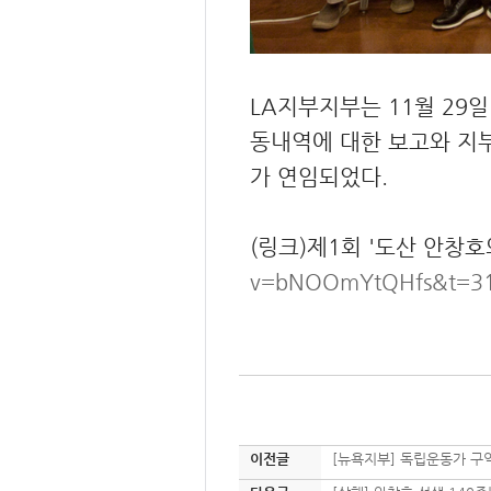
LA지부지부는 11월 29일
동내역에 대한 보고와 지부
가 연임되었다.
(링크)제1회 '도산 안창
v=bNOOmYtQHfs&t=31
이전글
[뉴욕지부] 독립운동가 구