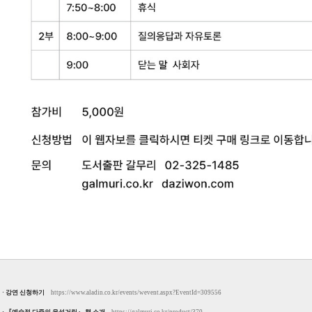
· 강연 신청하기
https://www.aladin.co.kr/events/wevent.aspx?EventId=309556
· 『예술적 다중의 웅성거림』 책 소개
https://galmuri.co.kr/product/370