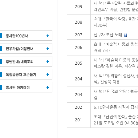
새 책! 『목매달린 자들의 
209
라인보우 지음, 권범철 옮
초대! 『만국의 악당』 출간 
208
시30분)
207
선구자 도산 노래
초대! 『예술적 다중의 웅성
206
저녁 7시)
새 책! 『예술적 다중의 웅
205
파스칼 길렌 지음, 서창현
새 책! 『취약함의 정신사,
204
식』 전성욱 지음
새 책! 『만국의 악당 : 
203
김
202
6.10만세운동 사적지 답사 
초대! 『급진적 환대』 출간
201
21일 토요일 오전 9시30분