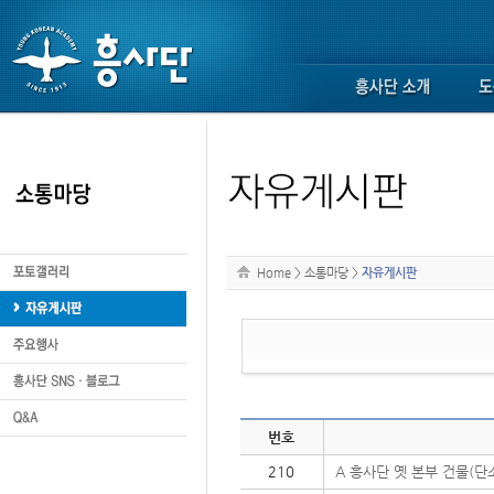
Home
>
소통마당
>
자유게시판
번호
210
A 흥사단 옛 본부 건물(단