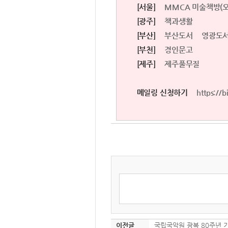
[서울]
MMCA 미술책방(
[광주]
책과생활
[부산]
부산도서
영광도
[부천]
경인문고
[제주]
제주풀무질
메일링 신청하기
https://
이전글
국립국악원 광복 80주년 기