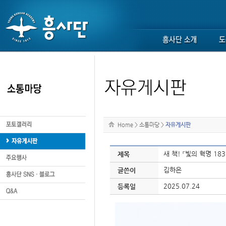
Home
>
소통마당
>
자유게시판
새 책! 『빛의 혁명 18
제목
김하은
글쓴이
2025.07.24
등록일