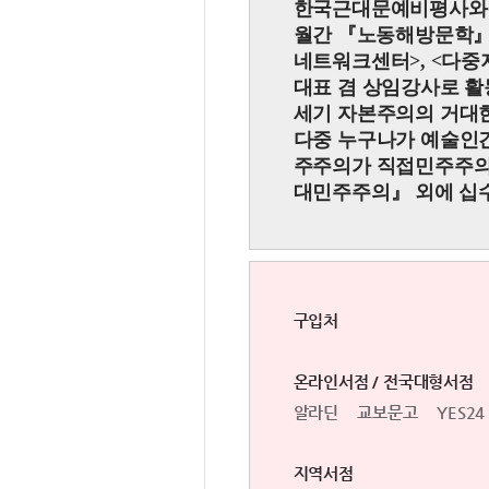
한국근대문예비평사와
월간
『
노동해방문학
네트워크센터
>
,
<
다중
대표 겸 상임강사로 활
세기 자본주의의 거대
다중 누구나가 예술인
주주의가 직접민주주의
대민주주의
』
외에 십수
구입처
온라인서점 / 전국대형서점
알라딘
교보문고
YES24
지역서점