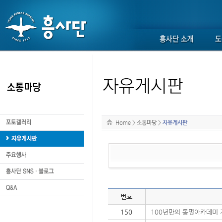
Home
>
소통마당
>
자유게시판
번호
150
100년만의 동명아카데미 