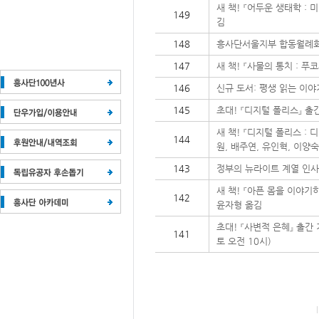
새 책! 『어두운 생태학 :
149
김
148
흥사단서울지부 합동월례
147
새 책! 『사물의 통치 : 
146
신규 도서: 평생 읽는 이야
145
초대! 『디지털 폴리스』 출간
새 책! 『디지털 폴리스 : 
144
원, 배주연, 유인혁, 이양숙
143
정부의 뉴라이트 계열 인사
새 책! 『아픈 몸을 이야기하
142
윤자형 옮김
초대! 『사변적 은혜』 출간 
141
토 오전 10시)