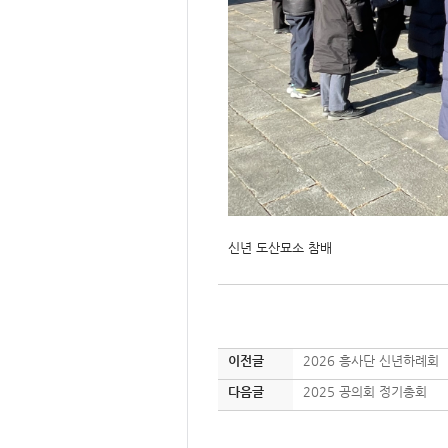
신년 도산묘소 참배
이전글
2026 흥사단 신년하례회
다음글
2025 공의회 정기총회