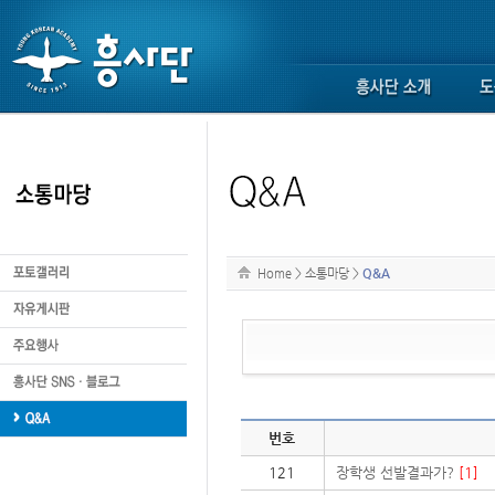
Home
>
소통마당
>
Q&A
번호
121
장학생 선발결과가?
[1]