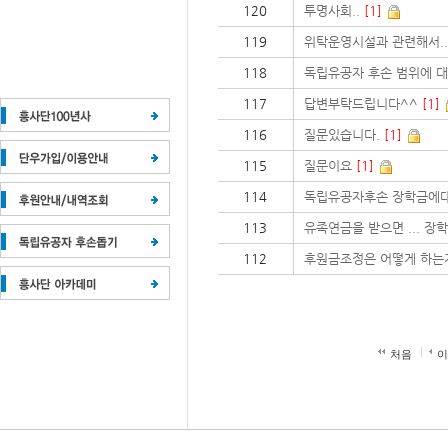
120
투명사회..
[1]
119
위탁운영시설과 관련해서..
118
독립유공자 후손 범위에 대
117
답변부탁드립니다^^
[1]
116
질문있습니다.
[1]
115
질문이요
[1]
114
독립유공자후손 장학금에
113
유족연금을 받으면 ... 장
112
후원금조정은 어떻게 하는
처음
이