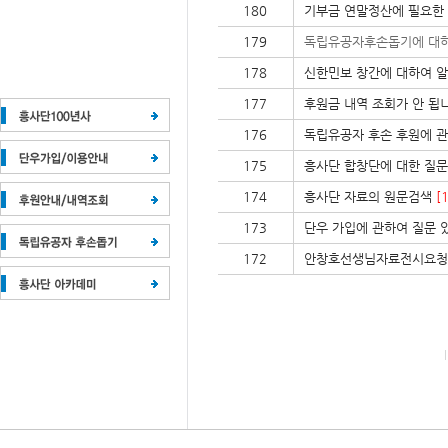
180
기부금 연말정산에 필요한
179
독립유공자후손돕기에 대하
178
신한민보 창간에 대하여 
177
후원금 내역 조회가 안 됩
176
독립유공자 후손 후원에 
175
흥사단 합창단에 대한 질문
174
흥사단 자료의 원문검색
[1
173
단우 가입에 관하여 질문 
172
안창호선생님자료전시요청