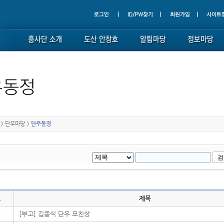
>
단우마당
>
단우동정
호
제목
6
[부고] 김종식 단우 모친상