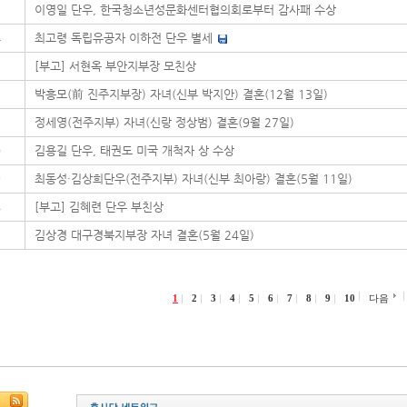
5
이영일 단우, 한국청소년성문화센터협의회로부터 감사패 수상
4
최고령 독립유공자 이하전 단우 별세
3
[부고] 서현옥 부안지부장 모친상
2
박흥모(前 진주지부장) 자녀(신부 박지안) 결혼(12월 13일)
1
정세영(전주지부) 자녀(신랑 정상범) 결혼(9월 27일)
0
김용길 단우, 태권도 미국 개척자 상 수상
9
최동성·김상희단우(전주지부) 자녀(신부 최아랑) 결혼(5월 11일)
8
[부고] 김혜련 단우 부친상
7
김상경 대구경북지부장 자녀 결혼(5월 24일)
1
2
3
4
5
6
7
8
9
10
다음