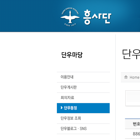
Home
번
88