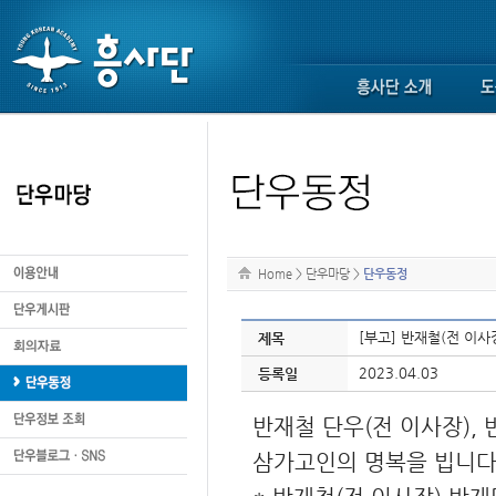
Home
>
단우마당
>
단우동정
[부고] 반재철(전 이사
제목
2023.04.03
등록일
반재철 단우(전 이사장),
삼가고인의 명복을 빕니다