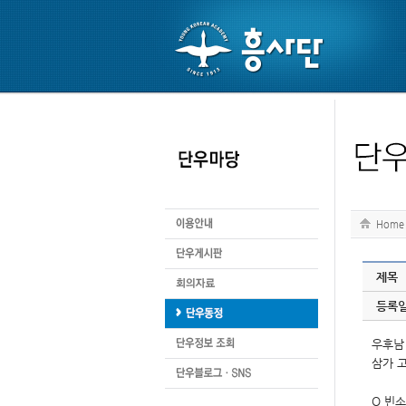
Home
제목
등록
우후남
삼가 
O 빈