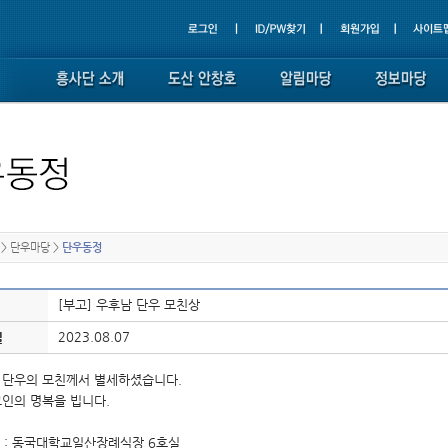
>
단우마당
>
단우동정
[부고] 우후남 단우 모친상
2023.08.07
일
 단우의 모친께서 별세하셨습니다.
고인의 명복을 빕니다.
소 : 동국대학교일산장례식장 6호실