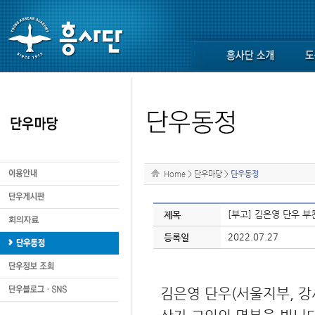
Home
>
단우마당
>
단우동정
[부고] 김은영 단우 부
제목
2022.07.27
등록일
김은영 단우(서울지부, 