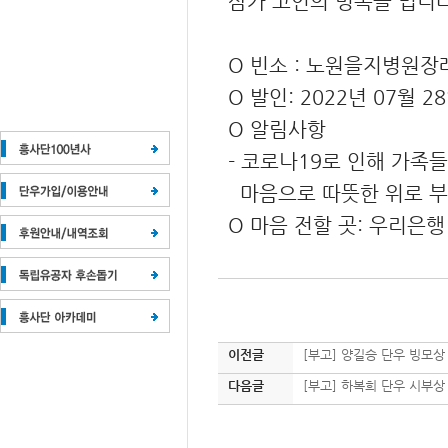
삼가 고인의 명복을 빕니다
O 빈소 : 노원을지병원장
O 발인: 2022년 07월 2
O 알림사항
- 코로나19로 인해 가족
마음으로 따뜻한 위로 부
O 마음 전할 곳: 우리은행 1
이전글
[부고] 양길승 단우 빙모상
다음글
[부고] 하복희 단우 시부상