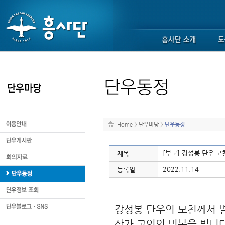
Home
>
단우마당
>
단우동정
[부고] 강성봉 단우 모
제목
2022.11.14
등록일
강성봉 단우의 모친께서 
삼가 고인의 명복을 빕니