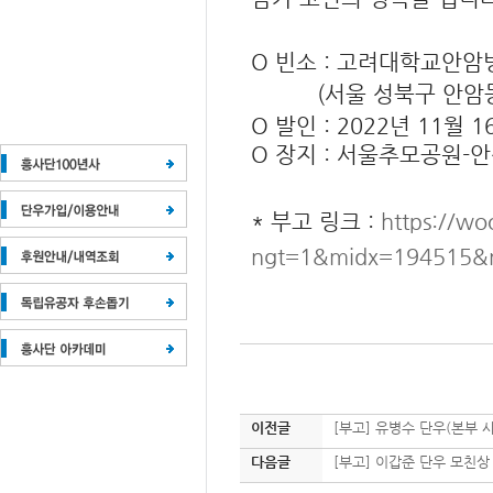
O 빈소 : 고려대학교안암
(서울 성북구 안암동5가 1
O 발인 : 2022년 11월 
O 장지 : 서울추모공원-
* 부고 링크 :
https://wo
ngt=1&midx=194515&
이전글
[부고] 유병수 단우(본부 
다음글
[부고] 이갑준 단우 모친상