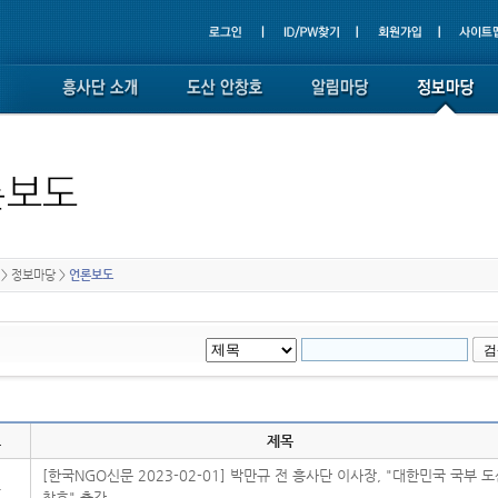
>
정보마당
>
언론보도
호
제목
[한국NGO신문 2023-02-01] 박만규 전 흥사단 이사장, "대한민국 국부 도
4
창호" 출간