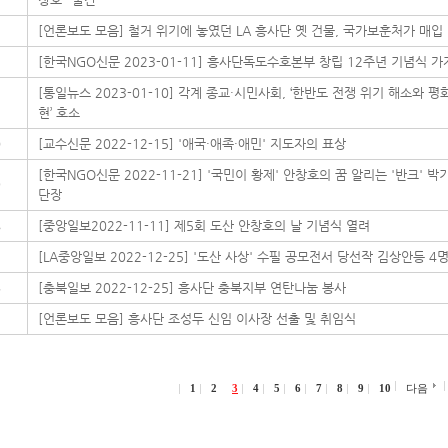
3
[언론보도 모음] 철거 위기에 놓였던 LA 흥사단 옛 건물, 국가보훈처가 매입
2
[한국NGO신문 2023-01-11] 흥사단독도수호본부 창립 12주년 기념식 가
[통일뉴스 2023-01-10] 각계 종교·시민사회, ‘한반도 전쟁 위기 해소와 평
1
현’ 호소
0
[교수신문 2022-12-15] '애국·애족·애민' 지도자의 표상
[한국NGO신문 2022-11-21] '국민이 황제' 안창호의 꿈 알리는 '반크' 박
9
단장
8
[중앙일보2022-11-11] 제5회 도산 안창호의 날 기념식 열려
7
[LA중앙일보 2022-12-25] '도산 사상' 수필 공모전서 당선작 김상안등 4
6
[충북일보 2022-12-25] 흥사단 충북지부 연탄나눔 봉사
5
[언론보도 모음] 흥사단 조성두 신임 이사장 선출 및 취임식
1
2
3
4
5
6
7
8
9
10
다음