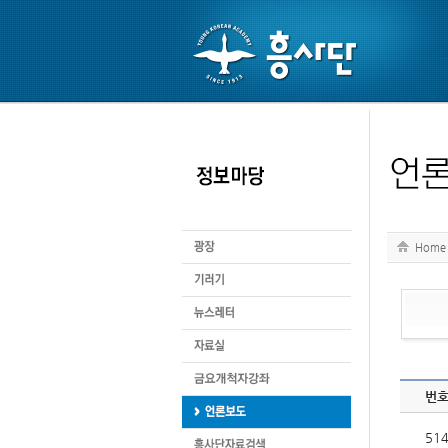
Home
번
51