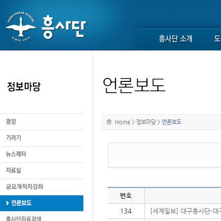
Home
>
정보마당
>
언론보도
번호
134
[세계일보] 대구흥사단-대