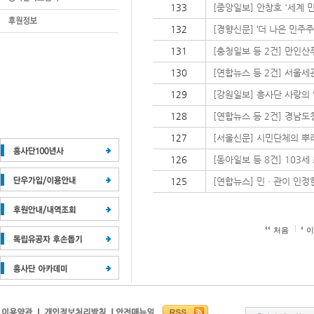
133
[중앙일보] 안창호 '세계 
132
[경향신문] ‘더 나은 민주
131
[충청일보 등 2건] 만인산
130
[연합뉴스 등 2건] 서울세
129
[강원일보] 흥사단 사랑의
128
[연합뉴스 등 2건] 경남도
127
[서울신문] 시민단체의 뿌리는
126
[동아일보 등 8건] 103
125
[연합뉴스] 민ㆍ관이 인정
처음
이