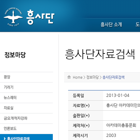
Home
>
정보마당
>
흥사단자료검색
2013-01-04
등록일
흥사단 아카데미인의 
자료명(*)
출판일(*)
아카데미총동문회
제작처(*)
2003
제작시기