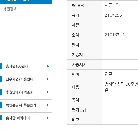
서류파일
형태(*)
210*295
규격
재질
210167=1
출처
판차
기증자
기증시기
한글
언어
흥사단 창립 90주년
내용
음
목차
평가등급
비고