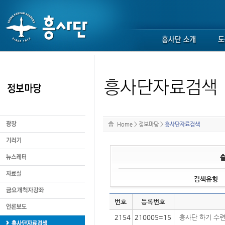
Home
>
정보마당
>
흥사단자료검색
검색유형
번호
등록번호
2154
210005=15
흥사단 하기 수