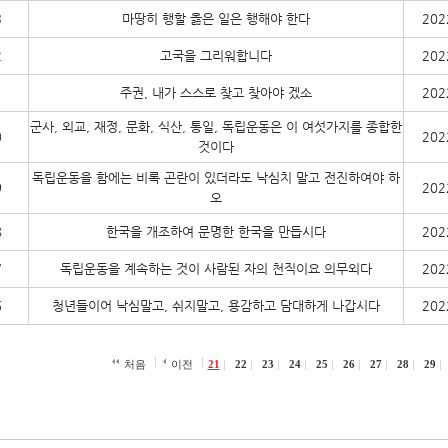
3
마땅히 행할 옳은 일은 행해야 한다
202
2
고국을 그리워합니다
202
1
주권, 내가 스스로 찾고 찾아야 겠소
202
군사, 외교, 재정, 문화, 식산, 통일, 독립운동은 이 여섯가지를 종합한
0
202
것이다
독립운동을 함에는 비록 곤란이 있더라도 낙심치 말고 전진하여야 하
9
202
오
8
한국을 개조하여 문명한 한국을 만듭시다
202
7
독립운동을 계속하는 것이 사람된 자의 천직이요 의무외다
202
6
청년들이어 낙심말고, 쉬지말고, 용감하고 담대하게 나갑시다
202
처음
이전
21
22
23
24
25
26
27
28
29