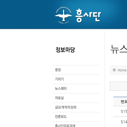
Home
번
51
51