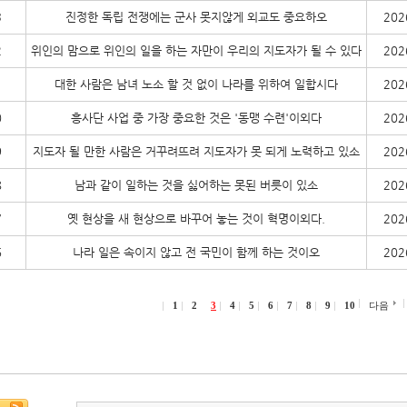
3
진정한 독립 전쟁에는 군사 못지않게 외교도 중요하오
202
2
위인의 맘으로 위인의 일을 하는 자만이 우리의 지도자가 될 수 있다
202
1
대한 사람은 남녀 노소 할 것 없이 나라를 위하여 일합시다
202
0
흥사단 사업 중 가장 중요한 것은 '동맹 수련'이외다
202
9
지도자 될 만한 사람은 거꾸려뜨려 지도자가 못 되게 노력하고 있소
202
8
남과 같이 일하는 것을 싫어하는 못된 버릇이 있소
202
7
옛 현상을 새 현상으로 바꾸어 놓는 것이 혁명이외다.
202
6
나라 일은 속이지 않고 전 국민이 함께 하는 것이오
202
1
2
3
4
5
6
7
8
9
10
다음