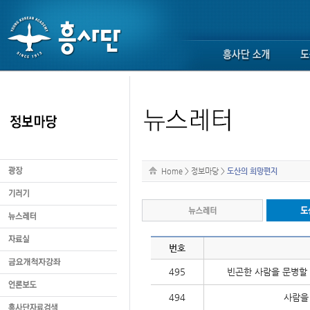
Home
>
정보마당
>
도산의 희망편지
번호
495
빈곤한 사람을 문병할 
494
사람을