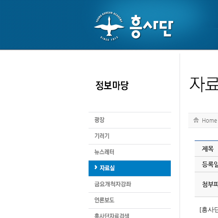
Home
제목
등록
첨부
[흥사단