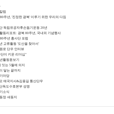
>
배칼럼
0주년, '진정한 광복' 이루기 위한 우리의 다짐
 독립유공자후손돕기운동 20년
업활동리포트:
광복 80주년, 국내외 기념행사
80주년 흥사단 포럼
년 교류활동 '도산을 찾아서'
범원로 단우 인터뷰
단이 키운 리더십"
소년활동돋보기
 잇는 5월에 의지
 닿는 끝까지
러기마당
 애국지사&김용길 통산단우
단독도수호본부 성명
러기소식
우동정·새동지