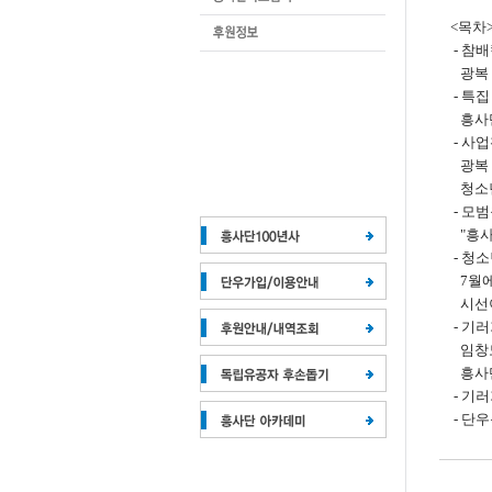
<목차
- 참
광복 8
- 특집
흥사단
- 사
광복 
청소
- 모
"흥사
- 청
7월에
시선이
- 기
임창모
흥사
- 기
- 단