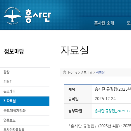
Home
>
정보마당
>
자료실
흥사단 규정집(2025년
제목
2025.12.24
등록일
첨부파일
흥사단 규정집_2025.12.
『흥사단 규정집』(2025년 4월) :
202