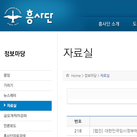
Home
>
정보마당
>
자료실
번호
218
[웹진] 대한민국임시정부에