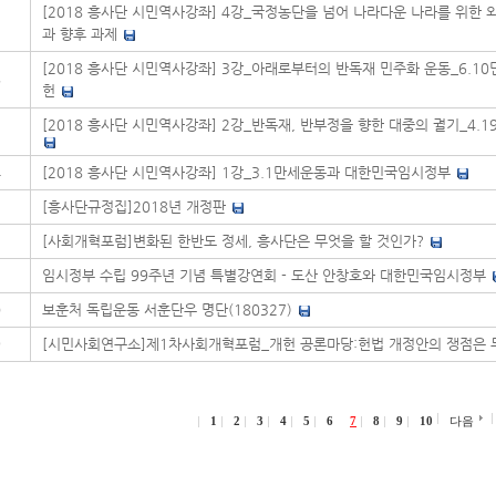
[2018 흥사단 시민역사강좌] 4강_국정농단을 넘어 나라다운 나라를 위한
7
과 향후 과제
[2018 흥사단 시민역사강좌] 3강_아래로부터의 반독재 민주화 운동_6.10
6
헌
[2018 흥사단 시민역사강좌] 2강_반독재, 반부정을 향한 대중의 궐기_4.
5
4
[2018 흥사단 시민역사강좌] 1강_3.1만세운동과 대한민국임시정부
3
[흥사단규정집]2018년 개정판
2
[사회개혁포럼]변화된 한반도 정세, 흥사단은 무엇을 할 것인가?
1
임시정부 수립 99주년 기념 특별강연회 - 도산 안창호와 대한민국임시정부
0
보훈처 독립운동 서훈단우 명단(180327)
9
[시민사회연구소]제1차사회개혁포럼_개헌 공론마당:헌법 개정안의 쟁점은 
1
2
3
4
5
6
7
8
9
10
다음